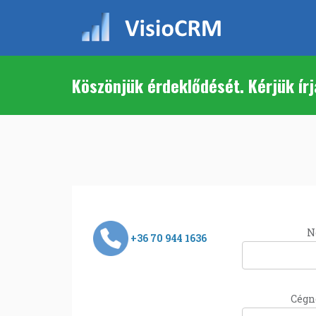
Köszönjük érdeklődését. Kérjük írj
N
+36 70 944 1636
Cégn