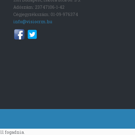
Adószám: 23747106-1-42
Cégjegyzékszám: 01-09-976374
info@visiocrm.hu
ll fogadnia.