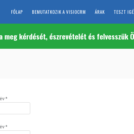
FŐLAP
BEMUTATKOZIK A VISIOCRM
ÁRAK
TESZT IG
a meg kérdését, észrevételét és felvesszük Ö
év
*
év
*