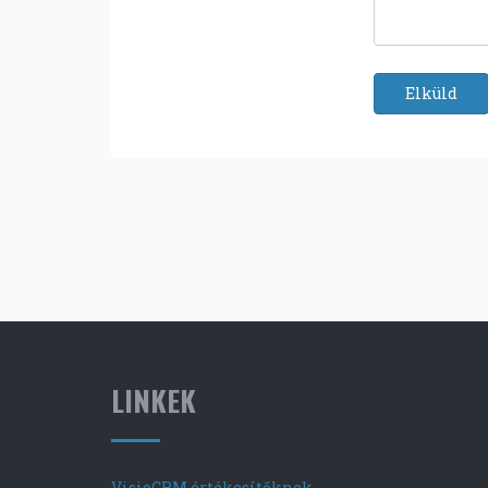
Elküld
LINKEK
VisioCRM értékesítőknek