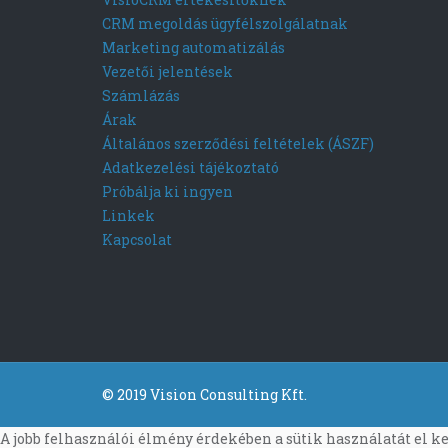
CRM megoldás ügyfélszolgálatnak
Marketing automatizálás
Vezetői jelentések
Számlázás
Árak
Általános szerződési feltételek (ÁSZF)
Adatkezelési tájékoztató
Próbálja ki ingyen
Linkek
Kapcsolat
© 2019 Vision Consulting Kft.
A jobb felhasználói élmény érdekében a sütik használatát el ke