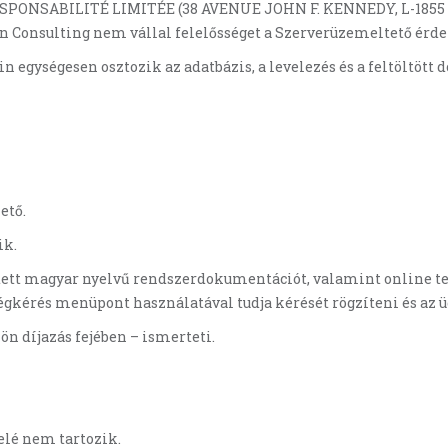
SPONSABILITÉ LIMITÉE (38 AVENUE JOHN F. KENNEDY, L-1855 
ion Consulting nem vállal felelősséget a Szerverüzemeltető ér
min egységesen osztozik az adatbázis, a levelezés és a feltöltö
ető.
ik.
lesztett magyar nyelvű rendszerdokumentációt, valamint online
gkérés menüpont használatával tudja kérését rögzíteni és az ü
ön díjazás fejében – ismerteti.
elé nem tartozik.