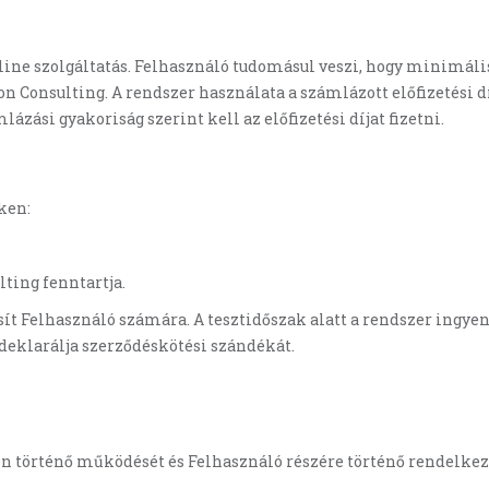
nline szolgáltatás. Felhasználó tudomásul veszi, hogy minimális
 Consulting. A rendszer használata a számlázott előfizetési dí
ázási gyakoriság szerint kell az előfizetési díjat fizetni.
ken:
lting fenntartja.
osít Felhasználó számára. A tesztidőszak alatt a rendszer ingy
deklarálja szerződéskötési szándékát.
ren történő működését és Felhasználó részére történő rendelkezé