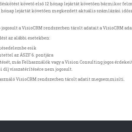
ődéskötést követő első 12 hónap lejártát követően bármikor fel
 hónap lejártát követően megkezdett aktuális számlázási időszak
 jogosult a VisioCRM rendszerben tárolt adatait a VisioCRM ada
ést az alábbi esetekben:
 késedelembe esik
tettel az ÁSZF 6. pontjára
sét, más Felhasználók vagy a Vision Consulting jogos érdekeit
 díj visszatérítésére nem jogosult.
használó VisioCRM rendszerben tárolt adatit megsemmisíti.