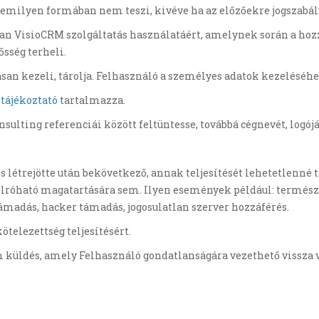
 semilyen formában nem teszi, kivéve ha az előzőekre jogszabál
yan VisioCRM szolgáltatás használatáért, amelynek során a hozz
ősség terheli.
san kezeli, tárolja. Felhasználó a személyes adatok kezeléséhe
tájékoztató
tartalmazza.
nsulting referenciái között feltüntesse, továbbá cégnevét, logój
 létrejötte után bekövetkező, annak teljesítését lehetetlenné 
elróható magatartására sem. Ilyen események például: természet
rtámadás, hacker támadás, jogosulatlan szerver hozzáférés.
ötelezettség teljesítésért.
 küldés, amely Felhasználó gondatlanságára vezethető vissza 