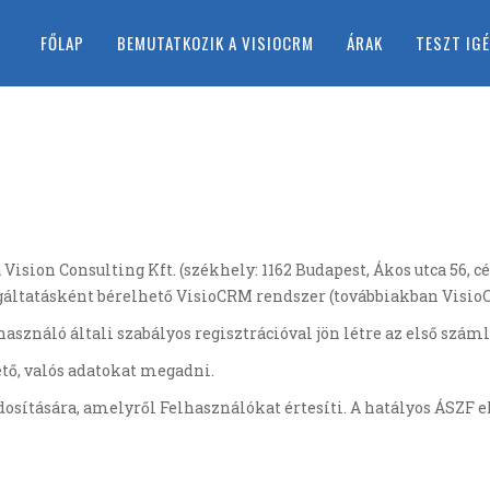
FŐLAP
BEMUTATKOZIK A VISIOCRM
ÁRAK
TESZT IG
a Vision Consulting Kft. (székhely: 1162 Budapest, Ákos utca 56,
lgáltatásként bérelhető VisioCRM rendszer (továbbiakban Visio
lhasználó általi szabályos regisztrációval jön létre az első szá
ető, valós adatokat megadni.
dosítására, amelyről Felhasználókat értesíti. A hatályos ÁSZF e