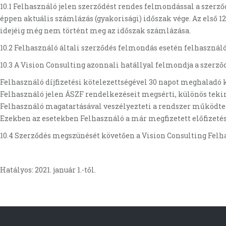
10.1 Felhasználó jelen szerződést rendes felmondással a szerz
éppen aktuális számlázás (gyakorisági) időszak vége. Az első 12
idejéig még nem történt meg az időszak számlázása.
10.2 Felhasználó általi szerződés felmondás esetén felhasználó
10.3 A Vision Consulting azonnali hatállyal felmondja a szerződ
Felhasználó díjfizetési kötelezettségével 30 napot meghaladó
Felhasználó jelen ÁSZF rendelkezéseit megsérti, különös tekin
Felhasználó magatartásával veszélyezteti a rendszer működteté
Ezekben az esetekben Felhasználó a már megfizetett előfizetési
10.4 Szerződés megszünését követően a Vision Consulting Fel
Hatályos: 2021. január 1.-től.