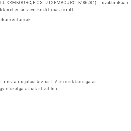
LUXEMBOURG, R.C.S. LUXEMBOURG : B186284) - továbbiakban
dekkörében bekövetkező hibák miatt.
tt dokumentumok:
 terméktámogatást biztosít. A terméktámogatás
gyfélszolgálatnak elküldeni.