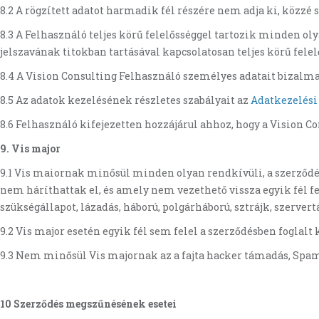
8.2 A rögzített adatot harmadik fél részére nem adja ki, közzé
8.3 A Felhasználó teljes körű felelősséggel tartozik minden ol
jelszavának titokban tartásával kapcsolatosan teljes körű felel
8.4 A Vision Consulting Felhasználó személyes adatait bizalma
8.5 Az adatok kezelésének részletes szabályait az
Adatkezelési 
8.6 Felhasználó kifejezetten hozzájárul ahhoz, hogy a Vision Co
9.
Vis major
9.1 Vis maiornak minősül minden olyan rendkívüli, a szerződés
nem háríthattak el, és amely nem vezethető vissza egyik fél f
szükségállapot, lázadás, háború, polgárháború, sztrájk, szerve
9.2 Vis major esetén egyik fél sem felel a szerződésben foglalt k
9.3 Nem minősül Vis majornak az a fajta hacker támadás, Spam
10 Szerződés megszűnésének esetei