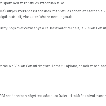
tén spamnek minősül és szigórúan tilos.
s) súlyos szerződésszegésnek minősül és ebben az esetben a Vi
gáltatási díj visszatérítésére nem jogosult.
nnyi jogkövetkezménye a Felhasználót terheli, a Vision Consu
táció a Vision Consulting szellemi tulajdona, annak másolása 
ioCRM rendszerben rögzített adatokat üzleti titokként bizalmas