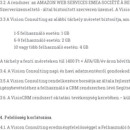
3.2. A rendszer az AMAZON WEB SERVICES EMEA SOCIÉTÉ À RE
Szerverüzemeltető - által biztosított szerveren üzemel. A Vis
3.3 A Vision Consulting az alábbi tárhely méretet biztosítja, a
1-5 felhasználó esetén: 1 GB
6-9 felhasználó esetén: 2 GB
10 vagy több felhasználó esetén: 4 GB
A tárhely a fenti méreteken túl 1400 Ft + ÁFA/GB/év áron bővíth
3.4. A Vision Consulting napi és havi adatmentésről gondoskod
3.5 A Vision Consulting rendelkezésre bocsátja az általa fej
igénybevételéhez a felhasználó a CRM rendszerben lévő Segítsé
3.6. A VisioCRM rendszert oktatási tevékenység keretében – kül
4. Felelősség korlátozása
4.1. A Vision Consulting eredményfelelősséggel a Felhasználó f