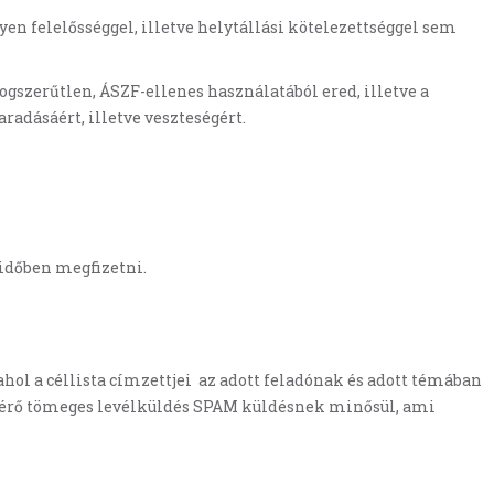
 felelősséggel, illetve helytállási kötelezettséggel sem
ogszerűtlen, ÁSZF-ellenes használatából ered, illetve a
adásáért, illetve veszteségért.
ridőben megfizetni.
hol a céllista címzettjei az adott feladónak és adott témában
eltérő tömeges levélküldés SPAM küldésnek minősül, ami