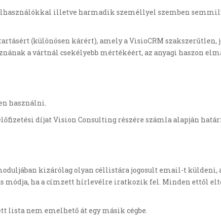
Felhasználókkal illetve harmadik személlyel szemben semmilyen
artásért (különösen kárért), amely a VisioCRM szakszerűtlen, j
znának a vártnál csekélyebb mértékéért, az anyagi haszon elmar
en használni.
lőfizetési díjat Vision Consulting részére számla alapján hatá
duljában kizárólag olyan céllistára jogosult email-t küldeni, a
s módja, ha a címzett hírlevélre iratkozik fel. Minden ettől 
ett lista nem emelhető át egy másik cégbe.