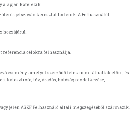
y alapján kötelezik.
áférés jelszaván keresztül történik. A Felhasználót
z hozzájárul.
át referencia célokra felhasználja.
tevő esemény, amelyet szerződő felek nem láthattak előre, és
i katasztrófa, tűz, áradás, hatóság rendelkezése,
vagy jelen ÁSZF Felhasználó általi megszegéséből származik.