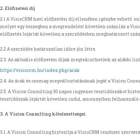
2. Előfizetési díj
2.1 A VisioCRM havi előfizetési díj ellenében igénybe vehető o
melyet egy összegben a megrendelést követően számláz a Vision
előfizetés lejártát követően a szerződésben meghatározott száml
2.2 A szerződés határozatlan időre jön létre.
2.3. Az aktuális előfizetési díjak megtekinthetőek az alábbi lin
https://visiocrm.hu/index.php/arak
2.4. Az árak és csomag megváltoztatásának jogát a Vision Consu
2.5. A Vision Consulting 30 napos ingyenes tesztidőszakot bizt
tesztidőszak lejártát követően indul, amennyiben felhasználó 
3. A Vision Consulting kötelezettségei
3.1. A Vision Consulting biztosítja a VisioCRM rendszer szerve