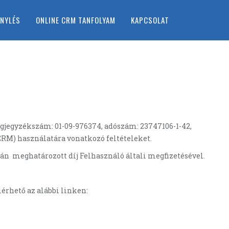
ÉNYLÉS
ONLINE CRM TANFOLYAM
KAPCSOLAT
 cégjegyzékszám: 01-09-976374, adószám: 23747106-1-42,
CRM) használatára vonatkozó feltételeket.
mlán meghatározott díj Felhasználó általi megfizetésével.
lérhető az alábbi linken: