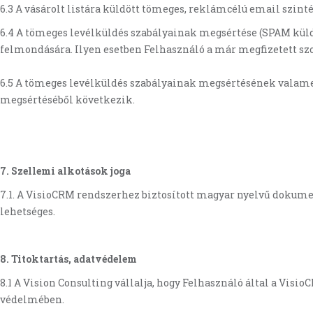
6.3 A vásárolt listára küldött tömeges, reklámcélú email szin
6.4 A tömeges levélküldés szabályainak megsértése (SPAM küldé
felmondására. Ilyen esetben Felhasználó a már megfizetett szol
6.5 A tömeges levélküldés szabályainak megsértésének valame
megsértéséből következik.
7. Szellemi alkotások joga
7.1. A VisioCRM rendszerhez biztosított magyar nyelvű dokumen
lehetséges.
8. Titoktartás, adatvédelem
8.1 A Vision Consulting vállalja, hogy Felhasználó által a Vis
védelmében.